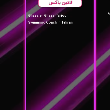
لاتین باکس
ی
Ghazaleh Ghazanfarioon
Swimming Coach in Tehran