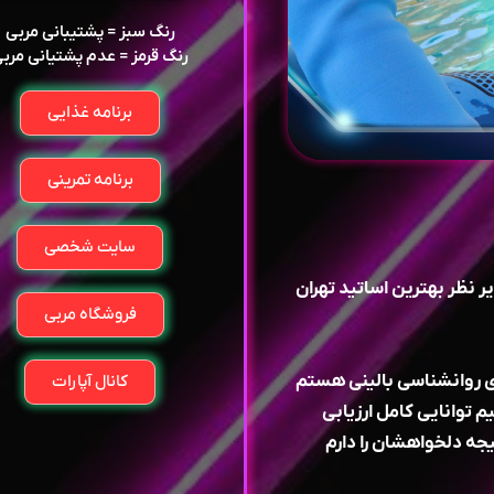
رنگ سبز = پشتیبانی مربی
رنگ قرمز = عدم پشتیانی مرب
برنامه غذایی
برنامه تمرینی
سایت شخصی
ر نظر بهترین اساتید تهران
فروشگاه مربی
ری روانشناسی بالینی هستم
کانال آپارات
م توانایی کامل ارزیابی
جه دلخواهشان را دارم