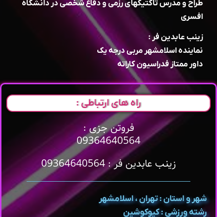
طراح و مدرس تاکتیکهای رزمی و دفاع شخصی در دانشگاه
افسری
زینب عابدین فر :
نماینده اسلامشهر مربی درجه یک
داور ممتاز فدراسیون کاراته
راه های ارتباطی :
فروتن جزی :
09364640564
زینب عابدین فر : 09364640564
شهر و استان : تهران ، اسلامشهر
رشته ورزشی : کیوکوشین