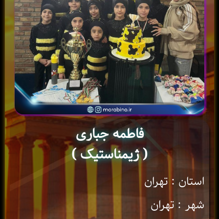
فاطمه جباری
( ژیمناستیک )
استان : تهران
شهر : تهران