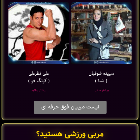
سپیده شوقیان
علی نظرعلی
( شنا )
( کونگ فو )
بیشتر بدانید
بیشتر بدانید
لیست مربیان فوق حرفه ای
مربی ورزشی هستید؟