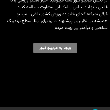
در بخش مربینو نیوز شما میتوانید اخبار معتبر ورزشی را با
قالبی بینهایت خاص و امکاناتی متفاوت مطالعه کنید
فرقی نمیکنه کجای خانواده ورزش کشور باشی ، مربینو
همیشه بی نظرترین پیشنهادات رو برای ارتقا سطح برندینگ
شخصی و درآمدزایی بهت میده
ورود به مربینو نیوز