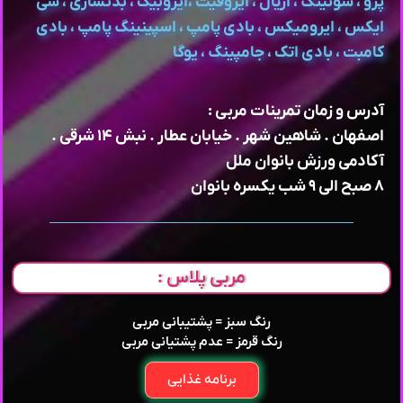
پرو ، سوئینگ ، اریال ، ایروفیت ،ایروبیک ، بدنسازی ، سی
ایکس ، ایرومیکس ، بادی پامپ ، اسپینینگ پامپ ، بادی
کامبت ، بادی اتک ، جامپینگ ، یوگا
آدرس و زمان تمرینات مربی :
اصفهان . شاهین شهر . خیابان عطار . نبش ۱۴ شرقی .
آکادمی ورزش بانوان ملل
۸ صبح الی ۹ شب یکسره بانوان
مربی پلاس :
رنگ سبز = پشتیبانی مربی
رنگ قرمز = عدم پشتیانی مربی
برنامه غذایی