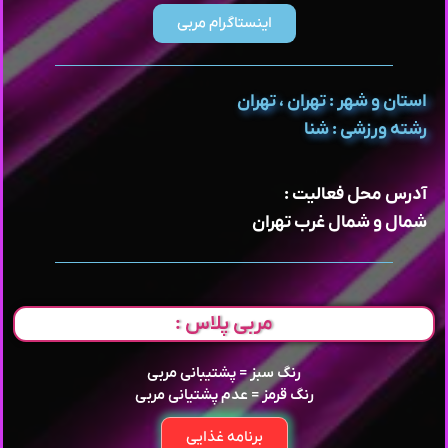
اینستاگرام مربی
استان و شهر : تهران ، تهران
رشته ورزشی : شنا
آدرس محل فعالیت :
شمال و شمال غرب تهران
مربی پلاس :
رنگ سبز = پشتیبانی مربی
رنگ قرمز = عدم پشتیانی مربی
برنامه غذایی