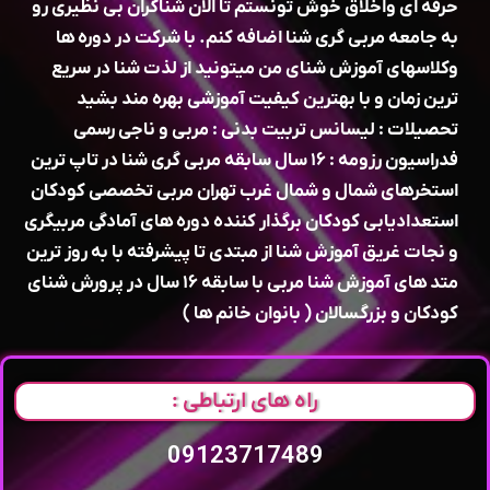
حرفه ای واخلاق خوش تونستم تا الان شناگران بی نظیری رو
به جامعه مربی گری شنا اضافه کنم. با شرکت در دوره ها
و‌کلاسهای آموزش شنای من میتونید از لذت شنا در سریع
ترین زمان و با بهترین کیفیت آموزشی بهره مند بشید
تحصیلات : لیسانس تربیت بدنی : مربی و ناجی رسمی
فدراسیون رزومه : ۱۶ سال سابقه مربی گری شنا در تاپ ترین
استخرهای شمال و شمال غرب تهران مربی تخصصی کودکان
استعدادیابی کودکان برگذار کننده دوره های آمادگی مربیگری
و نجات غریق آموزش شنا از مبتدی تا پیشرفته با به روز ترین
متد های آموزش شنا مربی با سابقه ۱۶ سال در پرورش شنای
کودکان و بزرگسالان ( بانوان خانم ها )
راه های ارتباطی :
09123717489