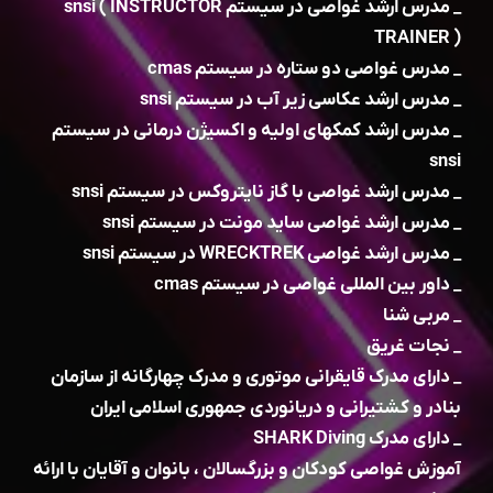
_ مدرس ارشد غواصی در سیستم snsi ( INSTRUCTOR
TRAINER )
_ مدرس غواصی دو ستاره در سیستم cmas
_ مدرس ارشد عکاسی زیر آب در سیستم snsi
_ مدرس ارشد کمکهای اولیه و اکسیژن درمانی در سیستم
snsi
_ مدرس ارشد غواصی با گاز نایتروکس در سیستم snsi
_ مدرس ارشد غواصی ساید مونت در سیستم snsi
_ مدرس ارشد غواصی WRECKTREK در سیستم snsi
_ داور بین المللی غواصی در سیستم cmas
_ مربی شنا
_ نجات غریق
_ دارای مدرک قایقرانی موتوری و مدرک چهارگانه از سازمان
بنادر و کشتیرانی و دریانوردی جمهوری اسلامی ایران
_ دارای مدرک SHARK Diving
آموزش غواصی کودکان و بزرگسالان ، بانوان و آقایان با ارائه