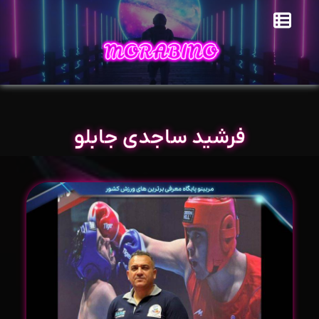
فرشید ساجدی جابلو