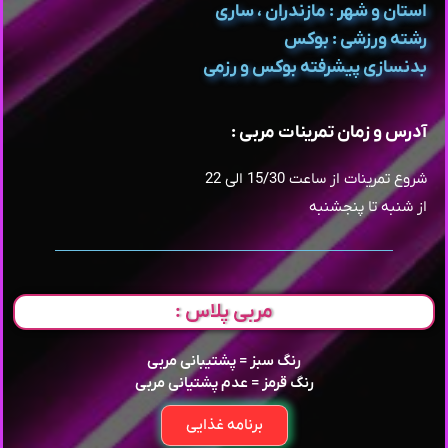
استان و شهر : مازندران ، ساری
رشته ورزشی : بوکس
بدنسازی پیشرفته بوکس و رزمی
آدرس و زمان تمرینات مربی :
شروع تمرینات از ساعت 15/30 الی 22
از شنبه تا پنجشنبه
مربی پلاس :
رنگ سبز = پشتیبانی مربی
رنگ قرمز = عدم پشتیانی مربی
برنامه غذایی