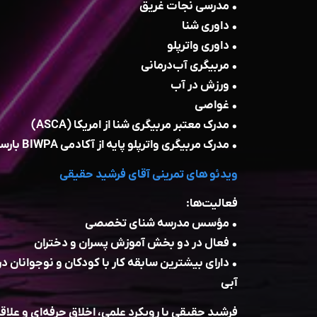
• مدرسی نجات غریق
• داوری شنا
• داوری واترپلو
• مربیگری آب‌درمانی
• ورزش در آب
• غواصی
• مدرک معتبر مربیگری شنا از امریکا (ASCA)
• مدرک مربیگری واترپلو پایه از آکادمی BIWPA بارسلونا
ویدئو های تمرینی آقای فرشید حقیقی
فعالیت‌ها:
• مؤسس مدرسه شنای تخصصی
• فعال در دو بخش آموزش پسران و دختران
• دارای بیشترین سابقه کار با کودکان و نوجوانان 
آبی
فرشید حقیقی با رویکرد علمی، اخلاق حرفه‌ای و علاق