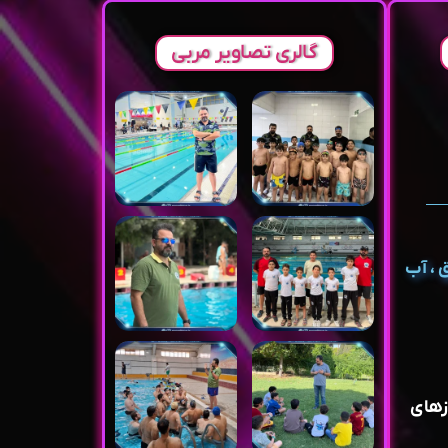
گالری تصاویر مربی
 ، آب
زهای