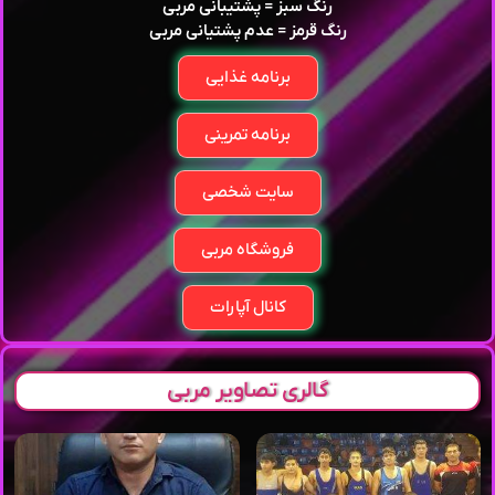
رنگ سبز = پشتیبانی مربی
رنگ قرمز = عدم پشتیانی مربی
برنامه غذایی
برنامه تمرینی
سایت شخصی
فروشگاه مربی
کانال آپارات
گالری تصاویر مربی