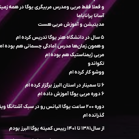
و فعلا فقط مربی و‌مدرس مربیگری یوگا در همه زمی
آسانا پرانایاما
مدیتیشن و آموزش مربی هست
۵ سال در دانشگاه هنر یوگا تدریس کرده ام
و همون زمان‌ها مدرس آمادگی جسمانی هم بوده ام
مربی ژیمناستیک هم بوده ام
تکواندو‌
ووشو کار کرده ام
۶ تا سمینار در استان البرز برگزار کرده ام
۶ دوره مربی یوگا آموزش داده ام
دوره ۲۰۰ ساعت یوگا الیانس رو در سبک آشتانگا وینیاسا ‌یین یوگا
گذرانده ام
از سال۱۳۸۱ تا ۱۴۰۱ رییس کمیته یوگا البرز بودم