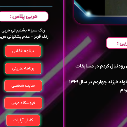
مربی پلاس :
رنگ سبز = پشتیبانی مربی
رنگ قرمز = عدم پشتیانی مرب
بی :
برنامه غذایی
ل رو‌دنبال کردم در مسابقات
برنامه تمرینی
 فرزند چهارمم در سال۱۳۶۹
سایت شخصی
ردم
فروشگاه مربی
کانال آپارات