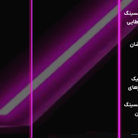
ک بوکسینگ
طایی
ستیک
 سال روزهای
ک بوکسینگ
ن