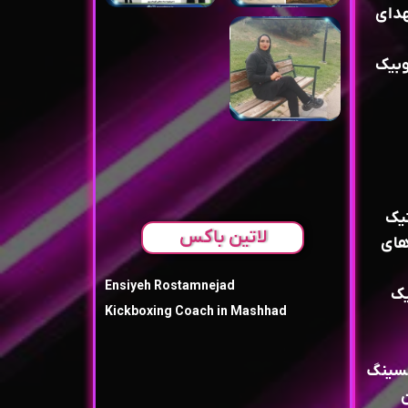
هدای
یروبیک
استیک
لاتین باکس
سال روزهای
Ensiyeh Rostamnejad
ستیک
Kickboxing Coach in Mashhad
ک بوکسینگ