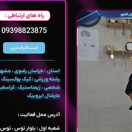
راه های ارتباطی :
09398823875
اینستاگرام مربی
استان : خراسان رضوی ، مشه
رشته ورزشی : کیک بوکسینگ ،
شخصی ، ژیمناستیک ، کراسفی
مارشال ایروبیک
آدرس محل فعالیت :