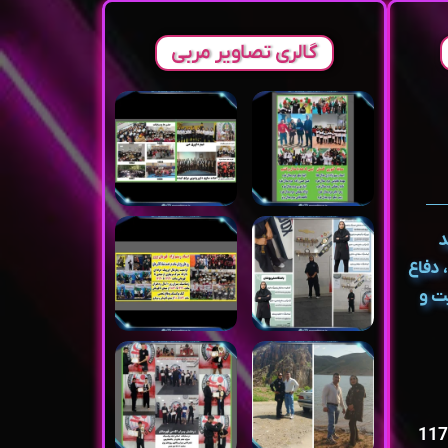
گالری تصاویر مربی
د
 دفاع
ت و
شعبه اول : بلوار توس ، توس117