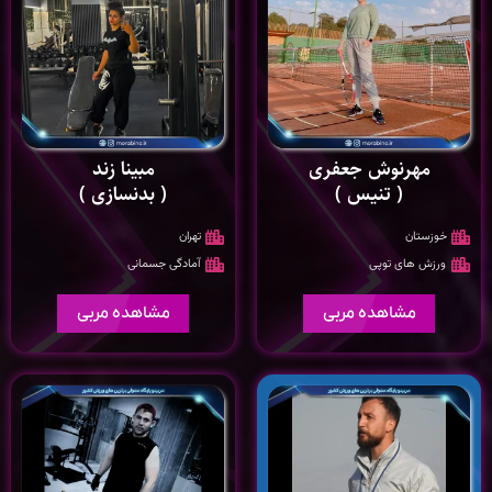
مهرنوش جعفری
مبینا زند
( تنیس )
( بدنسازی )
خوزستان
تهران
ورزش های توپی
آمادگی جسمانی
مشاهده مربی
مشاهده مربی