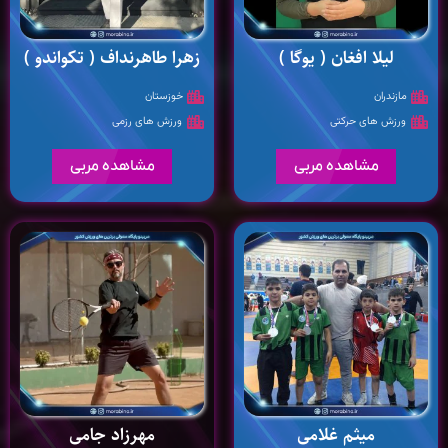
لیلا افغان ( یوگا )
زهرا طاهرنداف ( تکواندو )
مازندران
خوزستان
ورزش های حرکتی
ورزش های رزمی
مشاهده مربی
مشاهده مربی
میثم غلامی
مهرزاد جامی