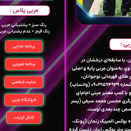
مربی پلاس :
رنگ سبز = پشتیبانی مربی
رنگ قرمز = عدم پشتیانی مرب
بی :
برنامه غذایی
، با سابقه‌ای درخشان در
برنامه تمرینی
وی به‌عنوان مربی پایه و اصلی
ای قهرمانی نوجوانان،
سایت شخصی
جوانان و بزرگسالان کشور داشته و همواره از طریق شماره ۰۹۰۳۱۵۹۴۹۳۹ (واتساپ)
ا کمپ معتبر میتی ام‌ام‌ای
فروشگاه مربی
و مربیگری محسن محمد سیفی (پسر
 تخصص چندبعدی اوست.
کانال آپارات
 بوکس المپیک زنجان (پونک،
یست برتر بوکس ایران تثبیت کرده