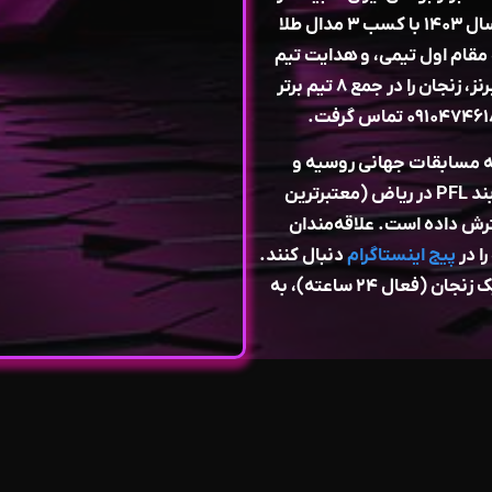
است. از جمله: سرمربیگری تیم بزرگسالان کشور در سال ۱۴۰۳ با کسب ۳ مدال طلا
قام اول تیمی، و هدایت تیم
استان در مسابقات ۱۳۹۹ مشهد که با یک طلا و سه برنز، زنجان را در جمع ۸ تیم برتر
 مسابقات جهانی روسیه و
مربیگری محسن محمد سیفی برای کسب اولین کمربند PFL در ریاض (معتبرترین
سترش داده است. علاقه‌مندان
ا در
پیج اینستاگرام
دنبال کنند.
وی همواره با متدهای به‌روز در باشگاه بوکس المپیک زنجان (فعال ۲۴ ساعته)، به