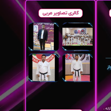
گالری تصاویر مربی
از
یابان آلاله ،