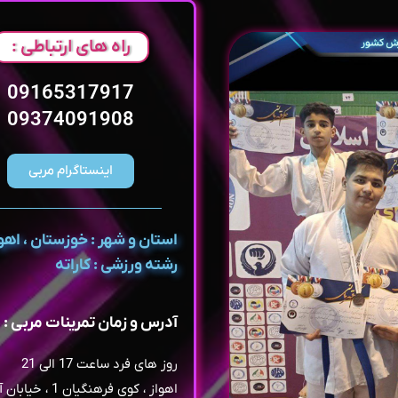
راه های ارتباطی :
09165317917
09374091908
اینستاگرام مربی
استان و شهر : خوزستان ، اهو
رشته ورزشی : کاراته
آدرس و زمان تمرینات مربی :
روز های فرد ساعت 17 الی 21
اهواز ، کوی فرهنگیان 1 ، خ