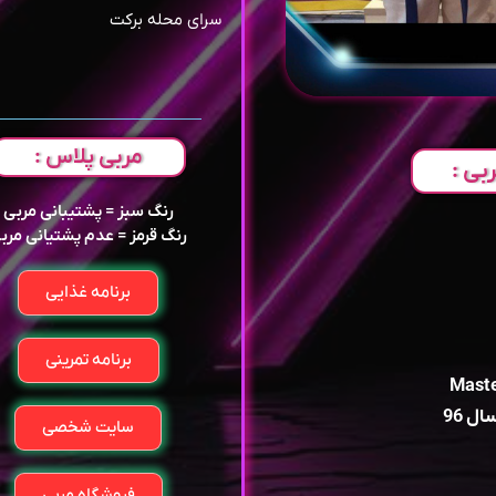
سرای محله برکت
مربی پلاس :
بی :
رنگ سبز = پشتیبانی مربی
رنگ قرمز = عدم پشتیانی مرب
برنامه غذایی
برنامه تمرینی
 96
سایت شخصی
فروشگاه مربی