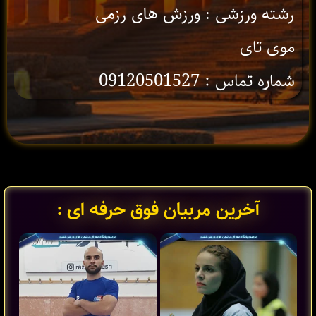
رشته ورزشی : ورزش های رزمی
موی تای
شماره تماس : 09120501527
آخرین مربیان فوق حرفه ای :