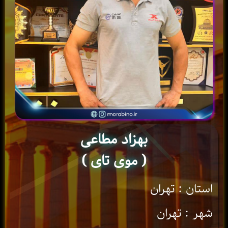
بهزاد مطاعی
( موی تای )
استان : تهران
شهر : تهران