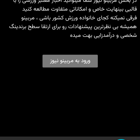
در بخش مربینو نیوز شما میتوانید اخبار معتبر ورزشی را با
قالبی بینهایت خاص و امکاناتی متفاوت مطالعه کنید
فرقی نمیکنه کجای خانواده ورزش کشور باشی ، مربینو
همیشه بی نظرترین پیشنهادات رو برای ارتقا سطح برندینگ
شخصی و درآمدزایی بهت میده
ورود به مربینو نیوز