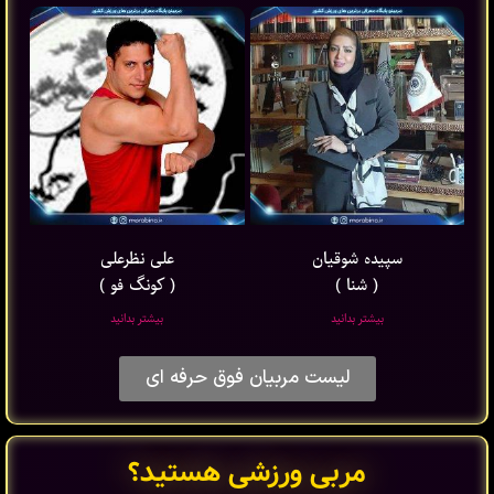
سپیده شوقیان
علی نظرعلی
( شنا )
( کونگ فو )
بیشتر بدانید
بیشتر بدانید
لیست مربیان فوق حرفه ای
مربی ورزشی هستید؟