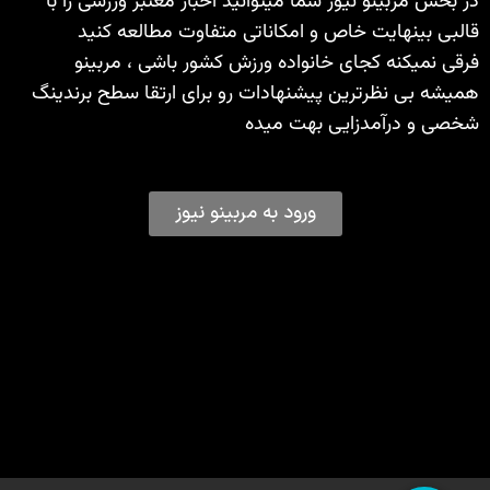
در بخش مربینو نیوز شما میتوانید اخبار معتبر ورزشی را با
قالبی بینهایت خاص و امکاناتی متفاوت مطالعه کنید
فرقی نمیکنه کجای خانواده ورزش کشور باشی ، مربینو
همیشه بی نظرترین پیشنهادات رو برای ارتقا سطح برندینگ
شخصی و درآمدزایی بهت میده
ورود به مربینو نیوز