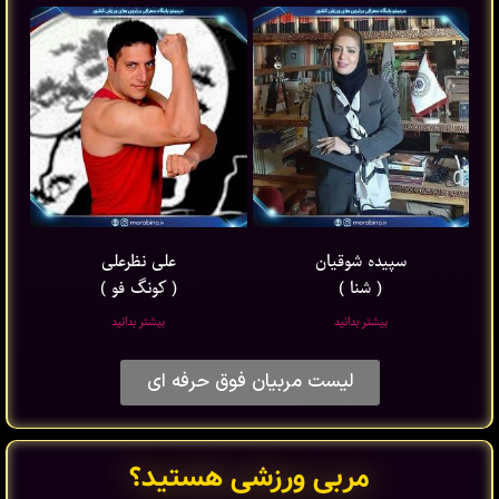
سپیده شوقیان
علی نظرعلی
( شنا )
( کونگ فو )
بیشتر بدانید
بیشتر بدانید
لیست مربیان فوق حرفه ای
مربی ورزشی هستید؟