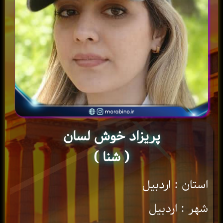
پریزاد خوش لسان
( شنا )
استان : اردبیل
شهر : اردبیل