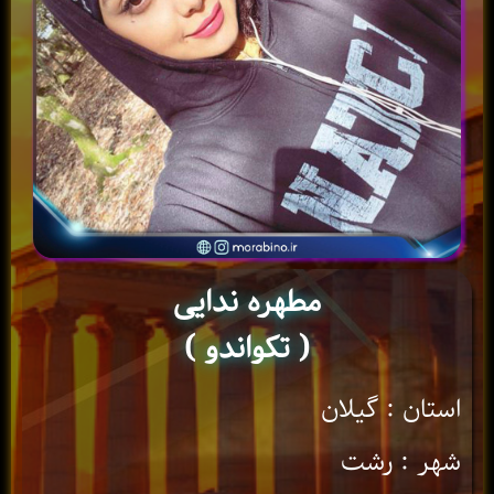
مطهره ندایی
( تکواندو )
استان : گیلان
شهر : رشت