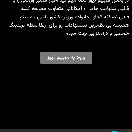
در بخش مربینو نیوز شما میتوانید اخبار معتبر ورزشی را با
قالبی بینهایت خاص و امکاناتی متفاوت مطالعه کنید
فرقی نمیکنه کجای خانواده ورزش کشور باشی ، مربینو
همیشه بی نظرترین پیشنهادات رو برای ارتقا سطح برندینگ
شخصی و درآمدزایی بهت میده
ورود به مربینو نیوز