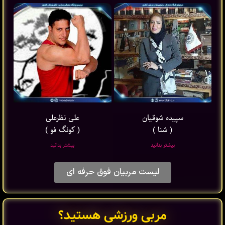
سپیده شوقیان
علی نظرعلی
( شنا )
( کونگ فو )
بیشتر بدانید
بیشتر بدانید
لیست مربیان فوق حرفه ای
مربی ورزشی هستید؟