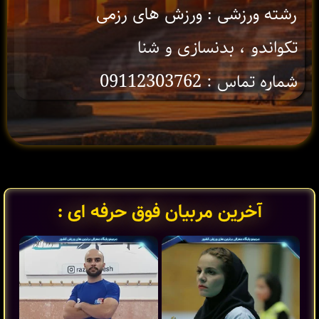
رشته ورزشی : ورزش های رزمی
تکواندو ، بدنسازی و شنا
شماره تماس : 09112303762
آخرین مربیان فوق حرفه ای :