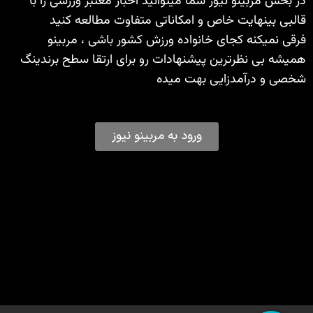
در بخش مربینو نیوز شما میتوانید اخبار معتبر ورزشی را با
قالبی بینهایت خاص و امکاناتی متفاوت مطالعه کنید
فرقی نمیکنه کجای خانواده ورزش کشور باشی ، مربینو
همیشه بی نظرترین پیشنهادات رو برای ارتقا سطح برندینگ
شخصی و درآمدزایی بهت میده
ورود به مربینو نیوز