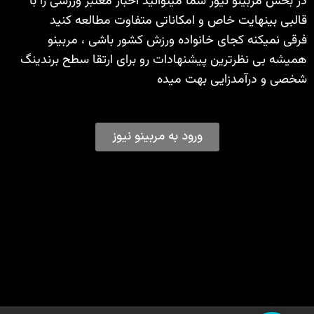
در بخش مربینو نیوز شما میتوانید اخبار معتبر ورزشی را با
قالبی بینهایت خاص و امکاناتی متفاوت مطالعه کنید
فرقی نمیکنه کجای خانواده ورزش کشور باشی ، مربینو
همیشه بی نظرترین پیشنهادات رو برای ارتقا سطح برندینگ
شخصی و درآمدزایی بهت میده
ورود به مربینو نیوز