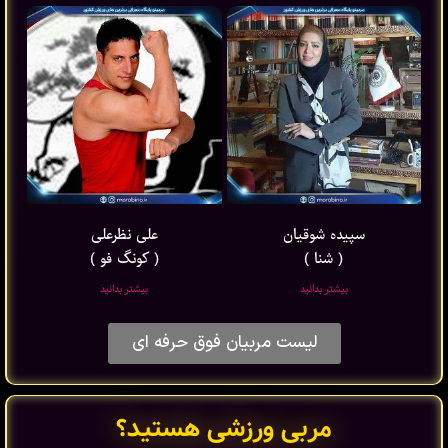
سپیده شوقیان
علی نظرعلی
( شنا )
( کونگ فو )
بیشتر بدانید
بیشتر بدانید
لیست مربیان فوق حرفه ای
مربی ورزشی هستید؟