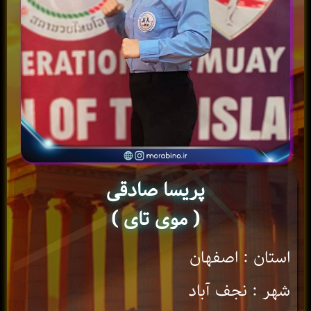
پریسا صادقی
( موی تای )
استان : اصفهان
شهر : نجف آباد