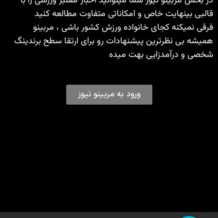
در بخش مربینو نیوز شما میتوانید اخبار معتبر ورزشی را با
قالبی بینهایت خاص و امکاناتی متفاوت مطالعه کنید
فرقی نمیکنه کجای خانواده ورزش کشور باشی ، مربینو
همیشه بی نظرترین پیشنهادات رو برای ارتقا سطح برندینگ
شخصی و درآمدزایی بهت میده
ورود به مربینو نیوز