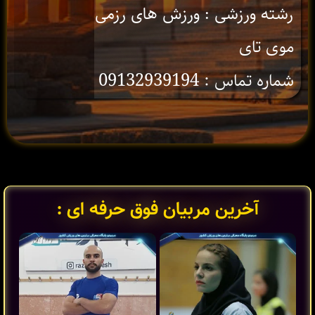
رشته ورزشی : ورزش های رزمی
موی تای
شماره تماس : 09132939194
آخرین مربیان فوق حرفه ای :