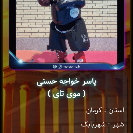
یاسر خواجه حسنی
( موی تای )
استان : کرمان
شهر : شهربابک