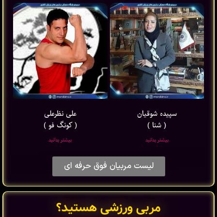
سپیده شوقیان
علی نظرعلی
( شنا )
( کونگ فو )
بیشتر بدانید
بیشتر بدانید
لیست مربیان فوق حرفه ای
مربی ورزشی هستید؟