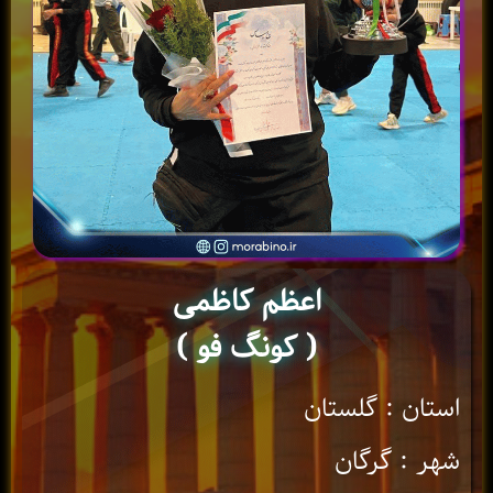
اعظم کاظمی
( کونگ فو )
استان : گلستان
شهر : گرگان