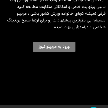
در بخش مربینو نیوز شما میتوانید اخبار معتبر ورزشی را با
قالبی بینهایت خاص و امکاناتی متفاوت مطالعه کنید
فرقی نمیکنه کجای خانواده ورزش کشور باشی ، مربینو
همیشه بی نظرترین پیشنهادات رو برای ارتقا سطح برندینگ
شخصی و درآمدزایی بهت میده
ورود به مربینو نیوز