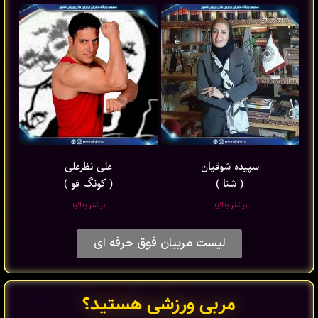
سپیده شوقیان
علی نظرعلی
( شنا )
( کونگ فو )
بیشتر بدانید
بیشتر بدانید
لیست مربیان فوق حرفه ای
مربی ورزشی هستید؟