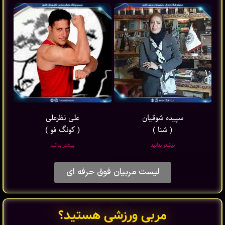
سپیده شوقیان
علی نظرعلی
( شنا )
( کونگ فو )
بیشتر بدانید
بیشتر بدانید
لیست مربیان فوق حرفه ای
مربی ورزشی هستید؟