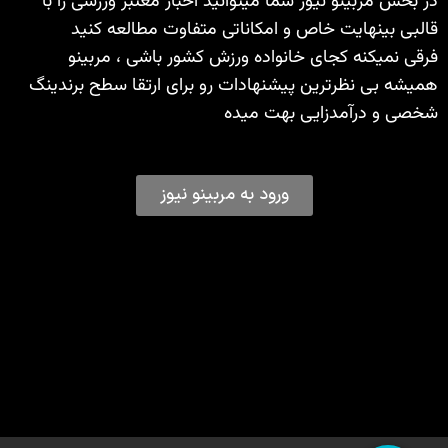
در بخش مربینو نیوز شما میتوانید اخبار معتبر ورزشی را با
قالبی بینهایت خاص و امکاناتی متفاوت مطالعه کنید
فرقی نمیکنه کجای خانواده ورزش کشور باشی ، مربینو
همیشه بی نظرترین پیشنهادات رو برای ارتقا سطح برندینگ
شخصی و درآمدزایی بهت میده
ورود به مربینو نیوز