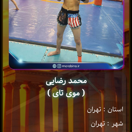
محمد رضایی
( موی تای )
استان : تهران
شهر : تهران