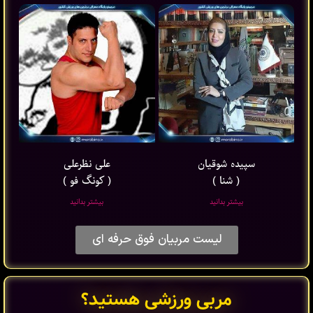
سپیده شوقیان
علی نظرعلی
( شنا )
( کونگ فو )
بیشتر بدانید
بیشتر بدانید
لیست مربیان فوق حرفه ای
مربی ورزشی هستید؟