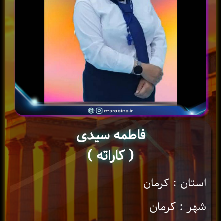
فاطمه سیدی
( کاراته )
استان : کرمان
شهر : کرمان