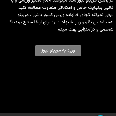
در بخش مربینو نیوز شما میتوانید اخبار معتبر ورزشی را با
قالبی بینهایت خاص و امکاناتی متفاوت مطالعه کنید
فرقی نمیکنه کجای خانواده ورزش کشور باشی ، مربینو
همیشه بی نظرترین پیشنهادات رو برای ارتقا سطح برندینگ
شخصی و درآمدزایی بهت میده
ورود به مربینو نیوز