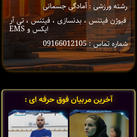
رشته ورزشی : آمادگی جسمانی
فیوژن فیتنس ، بدنسازی ، فیتنس ، تی آر
ایکس و EMS
شماره تماس : 09166012105
آخرین مربیان فوق حرفه ای :