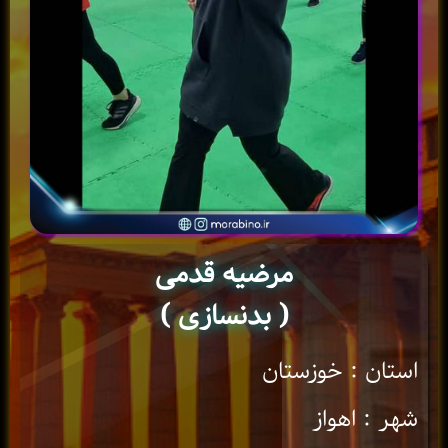
مرضیه قدمی
( بدنسازی )
استان : خوزستان
شهر : اهواز