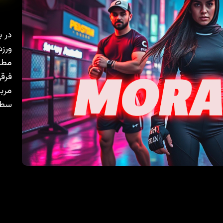
در ب
ورزش
مطال
فرقی
مربی
سطح