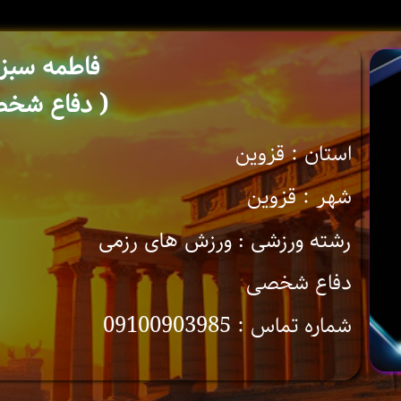
فاطمه سبز
( دفاع شخص
استان : قزوین
شهر : قزوین
رشته ورزشی : ورزش های رزمی
دفاع شخصی
شماره تماس : 09100903985