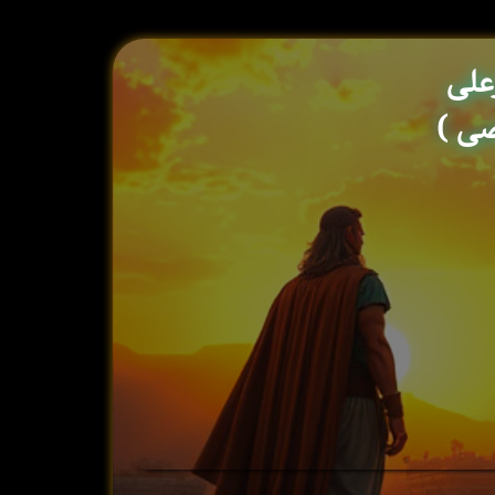
علی
ی )