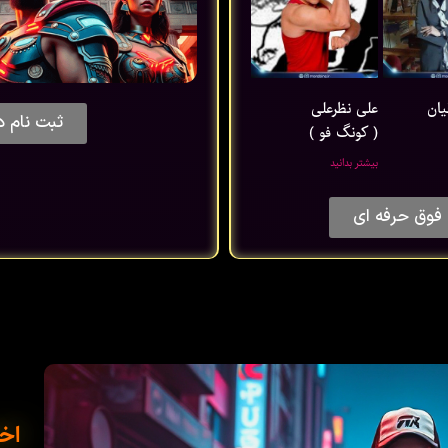
یان
علی نظرعلی
ثبت نام د
( کونگ فو )
بیشتر بدانید
فوق حرفه ای
اخب