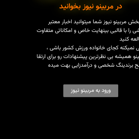
در مربینو نیوز بخوانید
خش مربینو نیوز شما میتوانید اخبار معتبر
ی را با قالبی بینهایت خاص و امکاناتی متفاوت
عه کنید
 نمیکنه کجای خانواده ورزش کشور باشی ،
نو همیشه بی نظرترین پیشنهادات رو برای ارتقا
 برندینگ شخصی و درآمدزایی بهت میده
ورود به مربینو نیوز