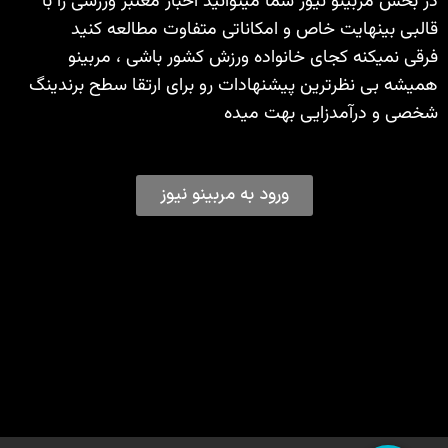
در بخش مربینو نیوز شما میتوانید اخبار معتبر ورزشی را با
قالبی بینهایت خاص و امکاناتی متفاوت مطالعه کنید
فرقی نمیکنه کجای خانواده ورزش کشور باشی ، مربینو
همیشه بی نظرترین پیشنهادات رو برای ارتقا سطح برندینگ
شخصی و درآمدزایی بهت میده
ورود به مربینو نیوز