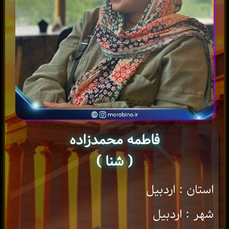
فاطمه محمدزاده
( شنا )
استان : اردبیل
شهر : اردبیل