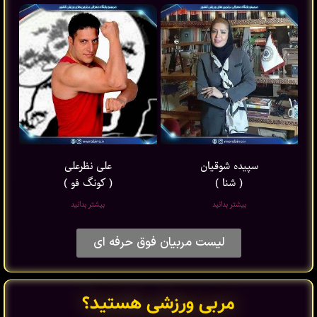
سپیده شوقیان
علی نظرعلی
( شنا )
( کونگ فو )
بیشتر بدانید
بیشتر بدانید
لیست مربیان فوق حرفه ای
مربی ورزشی هستید؟