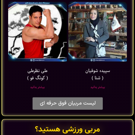
سپیده شوقیان
علی نظرعلی
( شنا )
( کونگ فو )
بیشتر بدانید
بیشتر بدانید
لیست مربیان فوق حرفه ای
مربی ورزشی هستید؟