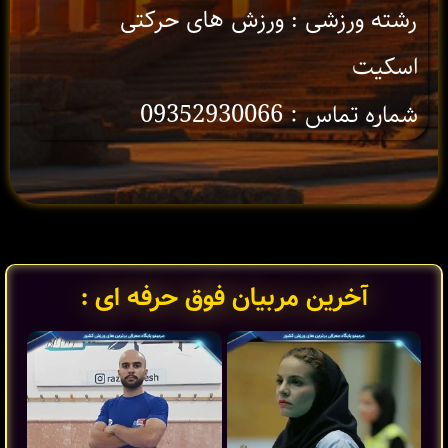
رشته ورزشی : ورزش های حرکتی
اسکیت
شماره تماس : 09352930066
آخرین مربیان فوق حرفه ای :