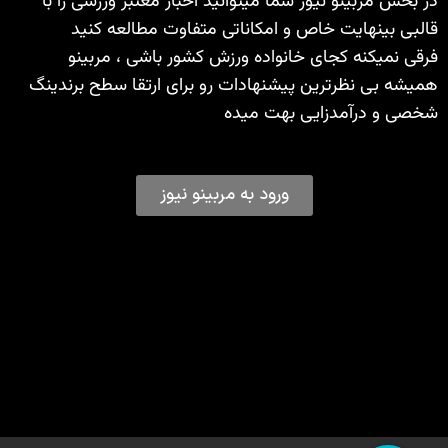
در بخش مربینو نیوز شما میتوانید اخبار معتبر ورزشی را با
قالبی بینهایت خاص و امکاناتی متفاوت مطالعه کنید
فرقی نمیکنه کجای خانواده ورزش کشور باشی ، مربینو
همیشه بی نظرترین پیشنهادات رو برای ارتقا سطح برندینگ
شخصی و درآمدزایی بهت میده
ورود به مربینو نیوز