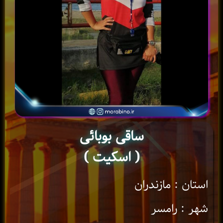
ساقی بوبائی
( اسکیت )
استان : مازندران
شهر : رامسر