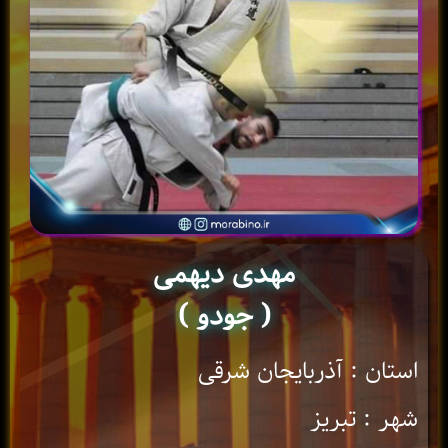
مهدی دیهمی
( جودو )
استان : آذربایجان شرقی
شهر : تبریز