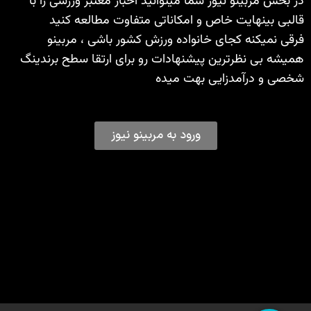
در بخش مربینو نیوز شما میتوانید اخبار معتبر ورزشی را با
قالبی بینهایت خاص و امکاناتی متفاوت مطالعه کنید
فرقی نمیکنه کجای خانواده ورزش کشور باشی ، مربینو
همیشه بی نظرترین پیشنهادات رو برای ارتقا سطح برندینگ
شخصی و درآمدزایی بهت میده
ورود به مربینو نیوز