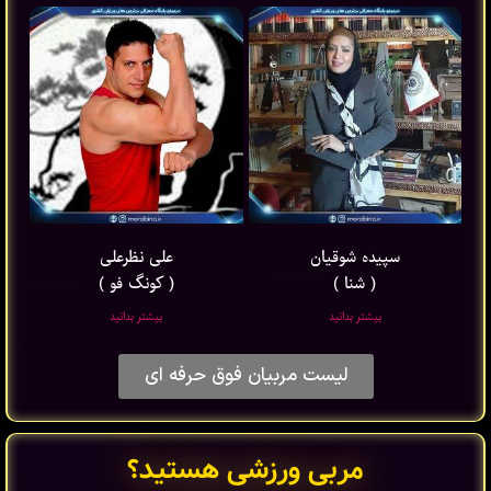
سپیده شوقیان
علی نظرعلی
( شنا )
( کونگ فو )
بیشتر بدانید
بیشتر بدانید
لیست مربیان فوق حرفه ای
مربی ورزشی هستید؟