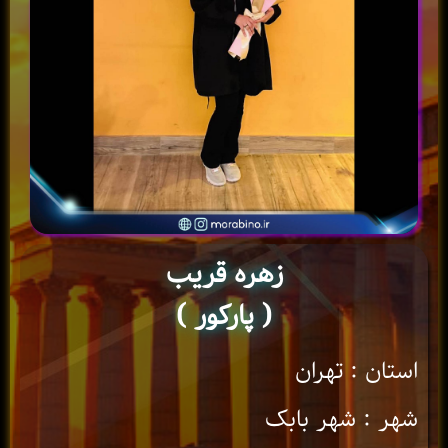
زهره قریب
( پارکور )
استان : تهران
شهر : شهر بابک