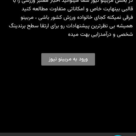
در بخش مربینو نیوز شما میتوانید اخبار معتبر ورزشی را با
قالبی بینهایت خاص و امکاناتی متفاوت مطالعه کنید
فرقی نمیکنه کجای خانواده ورزش کشور باشی ، مربینو
همیشه بی نظرترین پیشنهادات رو برای ارتقا سطح برندینگ
شخصی و درآمدزایی بهت میده
ورود به مربینو نیوز