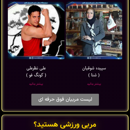
سپیده شوقیان
علی نظرعلی
( شنا )
( کونگ فو )
بیشتر بدانید
بیشتر بدانید
لیست مربیان فوق حرفه ای
مربی ورزشی هستید؟