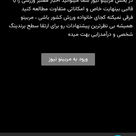
در بخش مربینو نیوز شما میتوانید اخبار معتبر ورزشی را با
قالبی بینهایت خاص و امکاناتی متفاوت مطالعه کنید
فرقی نمیکنه کجای خانواده ورزش کشور باشی ، مربینو
همیشه بی نظرترین پیشنهادات رو برای ارتقا سطح برندینگ
شخصی و درآمدزایی بهت میده
ورود به مربینو نیوز