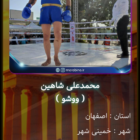
محمدعلی شاهین
( ووشو )
استان : اصفهان
شهر : خمینی شهر