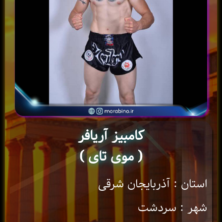
کامبیز آریافر
( موی تای )
استان : آذربایجان شرقی
شهر : سردشت