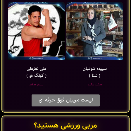
سپیده شوقیان
علی نظرعلی
( شنا )
( کونگ فو )
بیشتر بدانید
بیشتر بدانید
لیست مربیان فوق حرفه ای
مربی ورزشی هستید؟