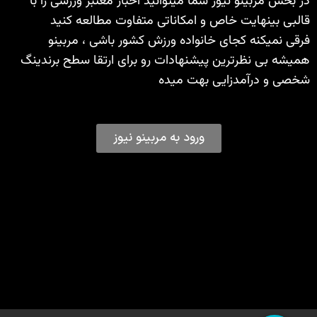
در بخش مربینو نیوز شما میتوانید اخبار معتبر ورزشی را با
قالبی بینهایت خاص و امکاناتی متفاوت مطالعه کنید
فرقی نمیکنه کجای خانواده ورزش کشور باشی ، مربینو
همیشه بی نظرترین پیشنهادات رو برای ارتقا سطح برندینگ
شخصی و درآمدزایی بهت میده
ورود به مربینو نیوز