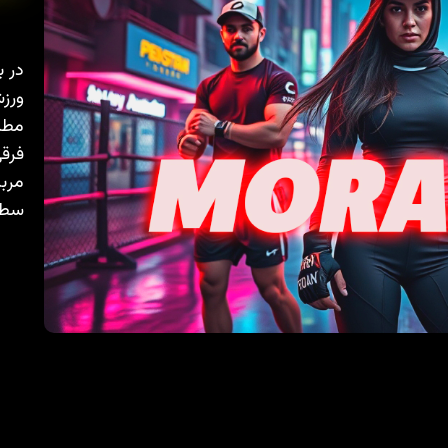
در ب
ورزش
مطال
فرقی
مربی
سطح