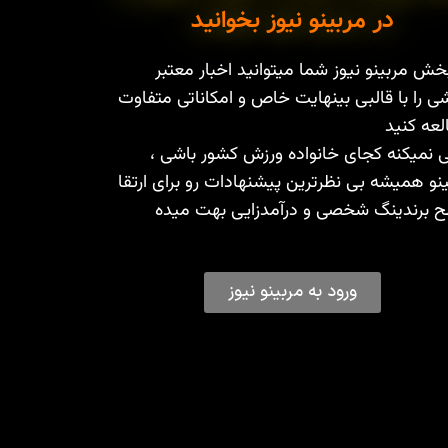
در مربینو نیوز بخوانید
خش مربینو نیوز شما میتوانید اخبار معتبر
ی را با قالبی بینهایت خاص و امکاناتی متفاوت
عه کنید
 نمیکنه کجای خانواده ورزش کشور باشی ،
نو همیشه بی نظرترین پیشنهادات رو برای ارتقا
 برندینگ شخصی و درآمدزایی بهت میده
ورود به مربینو نیوز