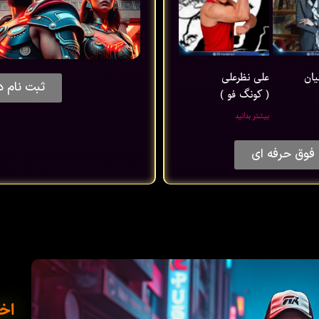
یان
علی نظرعلی
ثبت نام د
( کونگ فو )
بیشتر بدانید
فوق حرفه ای
اخب