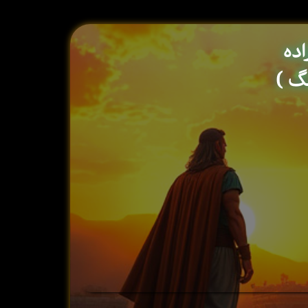
اده
نگ )