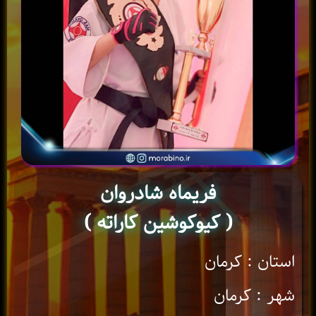
فریماه شادروان
( کیوکوشین کاراته )
استان : کرمان
شهر : کرمان