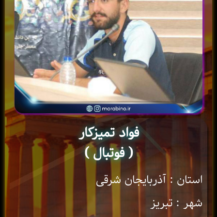
فواد تمیزکار
( فوتبال )
استان : آذربایجان شرقی
شهر : تبریز