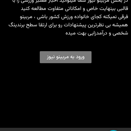
در بخش مربینو نیوز شما میتوانید اخبار معتبر ورزشی را با
قالبی بینهایت خاص و امکاناتی متفاوت مطالعه کنید
فرقی نمیکنه کجای خانواده ورزش کشور باشی ، مربینو
همیشه بی نظرترین پیشنهادات رو برای ارتقا سطح برندینگ
شخصی و درآمدزایی بهت میده
ورود به مربینو نیوز