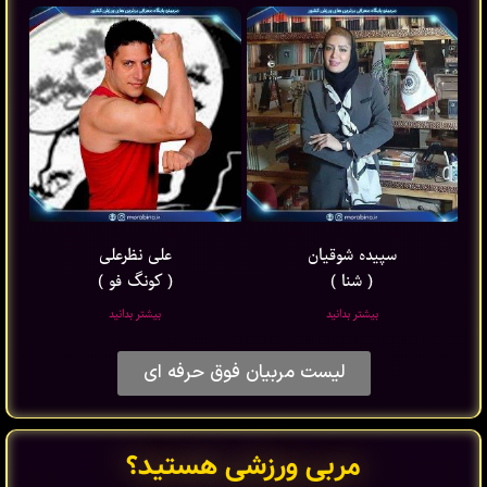
سپیده شوقیان
علی نظرعلی
( شنا )
( کونگ فو )
بیشتر بدانید
بیشتر بدانید
لیست مربیان فوق حرفه ای
مربی ورزشی هستید؟