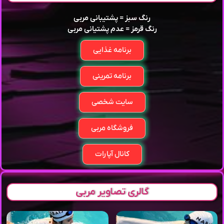
رنگ سبز = پشتیبانی مربی
رنگ قرمز = عدم پشتیانی مربی
برنامه غذایی
برنامه تمرینی
سایت شخصی
فروشگاه مربی
کانال آپارات
گالری تصاویر مربی