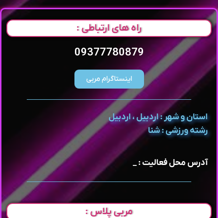
راه های ارتباطی :
09377780879
اینستاگرام مربی
استان و شهر : اردبیل ، اردبیل
رشته ورزشی : شنا
آدرس محل فعالیت : _
مربی پلاس :