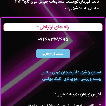
نایب قهرمان تورنمنت مسابقات جهانی موی تای۲۰۲۳
ساحلی تایلند شهر پاتیا.
راه های ارتباطی :
۰۹۱۴۸۳۴۷۹۹۵
اینستاگرام مربی
استان و شهر : آذربایجان غربی ، نلاس
رشته ورزشی : موی تای ، کیک بوکس
آدرس و زمان تمرینات مربی :
شهر نلاس خیابان کمربندی ورگیل باشگاه رزمی آریافر