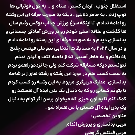
استقلال جنوب ، آرمان گستر ، صنام و… به قول فوتبالی ها
توپ زدم . به خاطر دلایلی ، دیگه به صورت حرفه ای این رشته
رو ادامه ندادم، تا اینکه سراغ ورزش جذاب بوکس رفتم سال
ها گذشت و علاقه اصلی خودم رو در ورزش آمادگی جسمانی و
بدنسازی دیدم و به صورت حرفه ای این رشته رو ادامه دادم
و در سال ۲۰۲۲ به مسابقات انتخابی تیم ملی فیتنس چلنج
راه یافتم و به خاطر آسیبی که از ناحیه کتف و گردن دیدم
نتونستم دیگه مسابقه شرکت کنم ولی جا نزدمو راهمو بردم
به سمت کسب علم در مورد این رشته و رشته های زیر شاخه
بدنسازی، مدارک مربیگری مربوط به این رشته رو کسب کردم
تا بتونم کسانی رو که به دنبال یک بدن ایده آل هستند رو
کمک کنم تا به اون چیزی که میخوان برسن اگر توام به دنبال
یک بدن ایده آل هستی با من همراه شو .
عناوین تخصصی :
مربی بدنسازی و پرورش اندام
مربی فیتنس گروهی