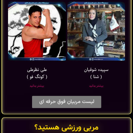
سپیده شوقیان
علی نظرعلی
( شنا )
( کونگ فو )
بیشتر بدانید
بیشتر بدانید
لیست مربیان فوق حرفه ای
مربی ورزشی هستید؟