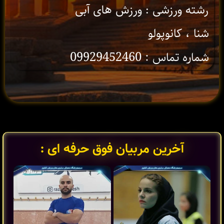
رشته ورزشی : ورزش های آبی
شنا ، کانوپولو
شماره تماس : 09929452460
آخرین مربیان فوق حرفه ای :