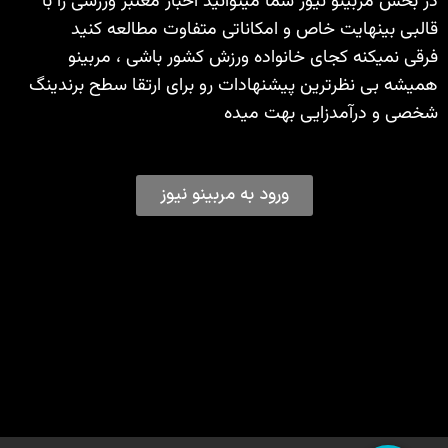
در بخش مربینو نیوز شما میتوانید اخبار معتبر ورزشی را با
قالبی بینهایت خاص و امکاناتی متفاوت مطالعه کنید
فرقی نمیکنه کجای خانواده ورزش کشور باشی ، مربینو
همیشه بی نظرترین پیشنهادات رو برای ارتقا سطح برندینگ
شخصی و درآمدزایی بهت میده
ورود به مربینو نیوز