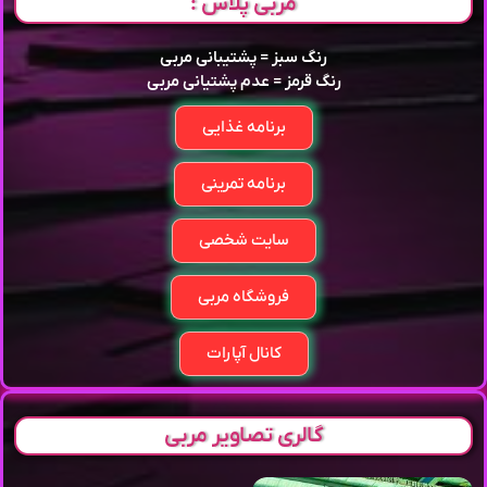
مربی پلاس :
رنگ سبز = پشتیبانی مربی
رنگ قرمز = عدم پشتیانی مربی
برنامه غذایی
برنامه تمرینی
سایت شخصی
فروشگاه مربی
کانال آپارات
گالری تصاویر مربی