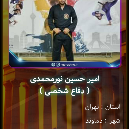
امیر حسین نورمحمدی
( دفاع شخصی )
استان : تهران
شهر : دماوند