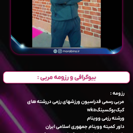
بیوگرافی و رزومه مربی :
رزومه :
مربی رسمی فدراسیون ورزشهای رزمی دررشته های
کیک‌بوکسینگwka
ورشته رزمی ووینام
داور کمیته ووینام جمهوری اسلامی ایران