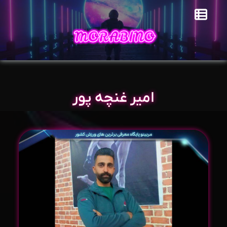
امیر غنچه پور