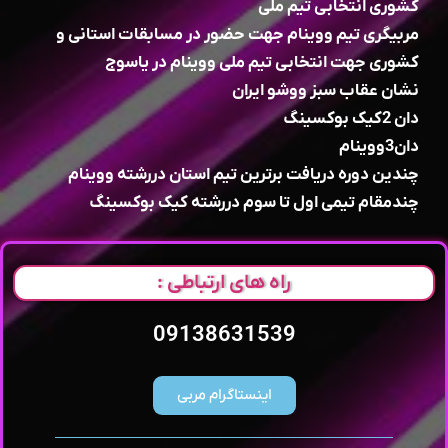
کشوری انتخابی تیم ملی
مربیگری تیم ووینام جهت حضور در مسابقات استانی و
کشوری جهت انتخابی تیم ملی ووینام در یاسوج
نشان عقاب سبز ووشو ایران
دان 2کیک بوکسینگ
دان3ووینام
چندین دوره دریافت برترین تیم استان دررشته ووینام
چندمقام تیمی اول تا سوم دررشته کیک بوکسینگ
راه های ارتباطی :
09138631539
اینستاگرام مربی