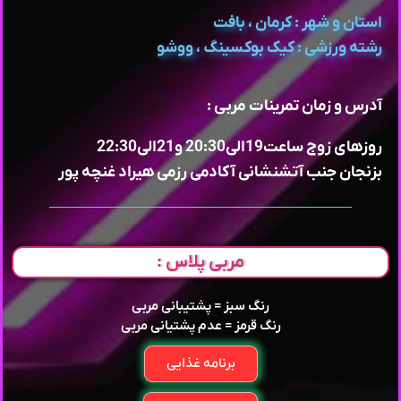
استان و شهر : کرمان ، بافت
رشته ورزشی : کیک بوکسینگ ، ووشو
آدرس و زمان تمرینات مربی :
روزهای زوج ساعت19الی20:30 و21الی22:30
بزنجان جنب آتشنشانی آکادمی رزمی هیراد غنچه پور
مربی پلاس :
رنگ سبز = پشتیبانی مربی
رنگ قرمز = عدم پشتیانی مربی
برنامه غذایی