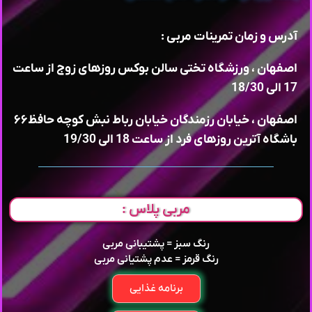
آدرس و زمان تمرینات مربی :
اصفهان ، ورزشگاه تختی سالن بوکس روزهای زوج از ساعت
17 الی 18/30
اصفهان ، خیابان رزمندگان خیابان رباط نبش کوچه حافظ۶۶
باشگاه آترین روزهای فرد از ساعت 18 الی 19/30
مربی پلاس :
رنگ سبز = پشتیبانی مربی
رنگ قرمز = عدم پشتیانی مربی
برنامه غذایی