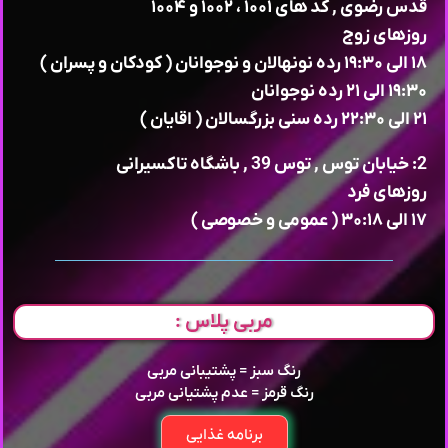
قدس رضوی , کد های ۱۰۰۱ ، ۱۰۰۲ و ۱۰۰۴
روزهای زوج
۱۸ الی ۱۹:۳۰ رده نونهالان و نوجوانان ( کودکان و پسران )
۱۹:۳۰ الی ۲۱ رده نوجوانان
۲۱ الی ۲۲:۳۰ رده سنی بزرگسالان ( اقایان )
2: خیابان توس , توس 39 , باشگاه تاکسیرانی
روزهای فرد
۱۷ الی ۳۰:۱۸ ( عمومی و خصوصی )
مربی پلاس :
رنگ سبز = پشتیبانی مربی
رنگ قرمز = عدم پشتیانی مربی
برنامه غذایی