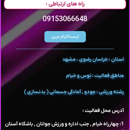
راه های ارتباطی :
09153066648
اینستاگرام مربی
استان : خراسان رضوی ، مشهد
مناطق فعالیت : توس و خیام
رشته ورزشی : جودو , آمادگی جسمانی ( بدنسازی )
آدرس محل فعالیت :
1: چهارراه خیام , جنب اداره و ورزش جوانان , باشگاه آستان