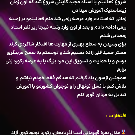
شروع فعالیتم با استاد مجید گایئنی شروع شد که اون زمان
ژیمناستیک آموزش میدادن
زمانی که استادم وارد عرصه رزمی شد منم فعالیتمو در زمینه
رزمی ادامه دادم و بعد از اون وارد رشته نینجا زیر نظر استاد
رمضانی شدم
برای رسیدن به سطح بهتری از مهارت ها افتخار شاگردی گرند
مستر حمید قلی زاده نسیبم شد و تونستم به سطح مربیگری
برسم و با حمایت و تشویق این مرد بزرگ با به عرصه رکورد زنی
بزارم
همچنین ازشون یاد گرفتم که هدفم فقط خودم نباشم و
تلاش کنم تا نسل نونهال را و نوجوان کشورمو با آموزش
تبدیل به مردان قوی کنم
افتخارات :
مدال نقره قهرمانی آسیا آذربایجان، رکورد نونچاکوی آزاد