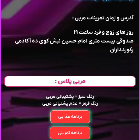
آدرس و زمان تمرینات مربی :
روز های زوج و فرد ساعت ۱۹
صدوقی بیست متری امام حسین نبش کوی ده آکادمی
رکوردداران
مربی پلاس :
رنگ سبز = پشتیبانی مربی
رنگ قرمز = عدم پشتیانی مربی
برنامه غذایی
برنامه تمرینی