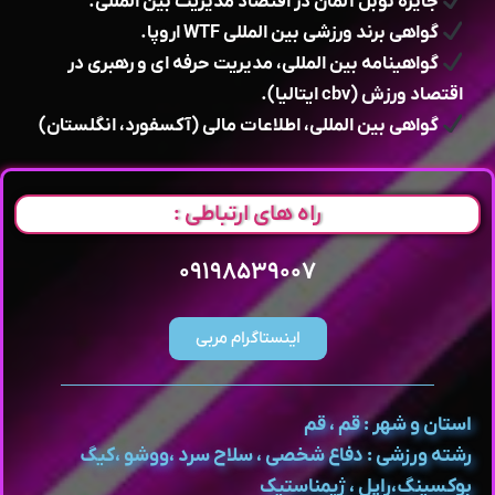
جایزه نوبل آلمان در اقتصاد مدیریت بین المللی.
گواهی برند ورزشی بین المللی WTF اروپا.
گواهینامه بین المللی، مدیریت حرفه ای و رهبری در
اقتصاد ورزش (cbv ایتالیا).
گواهی بین المللی، اطلاعات مالی (آکسفورد، انگلستان)
راه های ارتباطی :
۰۹۱۹۸۵۳۹۰۰۷
اینستاگرام مربی
استان و شهر : قم ، قم
رشته ورزشی : دفاع شخصی ، سلاح سرد ،ووشو ،کیگ
بوکسینگ،راپل ، ژیمناستیک