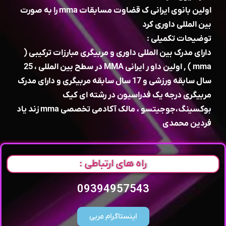
اولین بانوی ایرانی ک قضاوت مسابقات mma را به صورت
بین المللی داوری کرد
توضیحات تکمیلی :
دارای مدرک بین المللی داوری و مربیگری مبارزات ترکیبی (
mma ) , اولین داو ر ایرانی MMA در سطح بین المللی ، 25
سال سابقه ورزشی و 17 سال سابقه مربیگری و دارای مدرک
مربیگری درجه یک فدراسیون در رشته ای کیک
بوکسینگ،جوجیتسو ، مالک آکادمی تخصصی mma زند یاد
فردین محمدی
راه های ارتباطی :
09394957543
اینستاگرام مربی