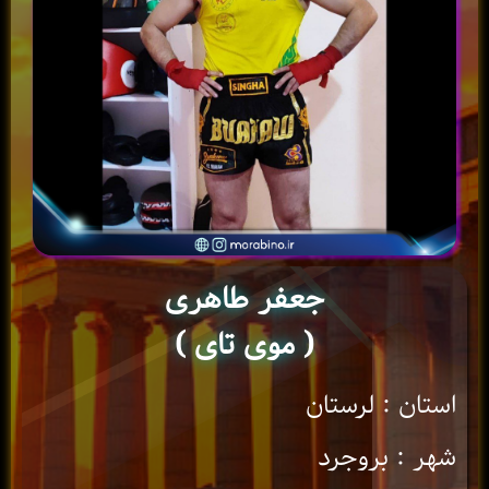
جعفر طاهری
( موی تای )
استان : لرستان
شهر : بروجرد