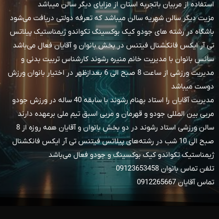
استفاده از مربيان باتجربه استان از مزایای دیگر سالن میباشد
مزیت دیگر سالن شهريه سالن میباشد که تعرفه دولتی دریافت می‌شود
باشگاه‌ در رشته‌ های جودو کيک بوکسینگ تکواندو ژیمناستیک پیلاتس
تی آر ايکس فانکشنال فیتنس در بخش بانوان و آقایان فعال می‌باشد
سانس بانوان با مدیریت خانم منیره رشوند کارشناس تربيت بدنی و
مدیریت ورزشی از ساعت 8 صبح الی 6 بعدازظهر در اختیار بانوان ورزش
دوست میباشد
مدیریت آقایان را استاد بهنام رشوند با سابقه 40 ساله‌ در ورزش جودو
مربی بین المللی جودو و قهرمان و مربی اسبق تیم ملی برعهده دارند
سالن ورزشی استاد رشوند در دو بخش بانوان و آقایان همه روزه از 8
صبح الی 10 شب در رشته‌های پیلاتس فیتنس تی آر ايکس فانکشنال
ژیمناستیک تکواندو کيک بوکسینگ و جودو فعال می‌باشد
تلفن تماس بانوان 09123653458
تماس آقایان 0912265667