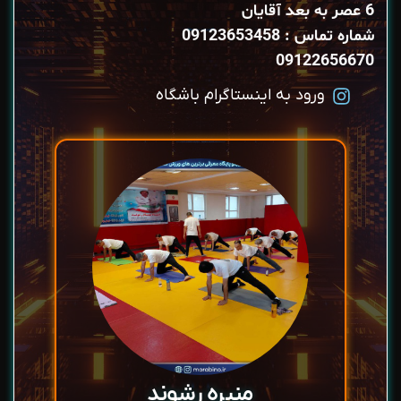
6 عصر به بعد آقایان
شماره تماس : 09123653458
09122656670
ورود به اینستاگرام باشگاه
منیره رشوند