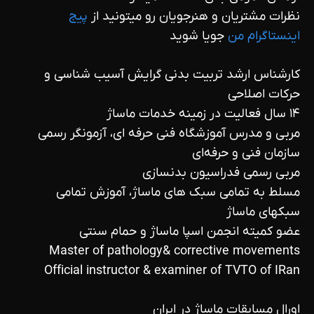
نظرات مشتریان و هنرجویان رو میتونید از
پیج
اینستاگرام من
جویا شوید
کارشناس ارشد تربیت بدنی گرایش آسیب شناسی و
حرکات اصلاحی
۱۴ سال فعالیت در زمینه خدمات ماساژ
مربی و مدرس آموزشگاه فنی حرفه ای، آزمونگر رسمی
سازمان فنی و حرفه‌ای
مربی رسمی فدراسیون بدنسازی
مسلط به تمامی سبک های ماساژ، آموزش تمامی
سبکهای ماساژ
عضو کمیته انجمن اسپا ماساژ و حمام سنتی
Master of pathology& corrective movements
Official instructor & examiner of TVTO of IRan
اورال مسابقات ماساژ در ایران