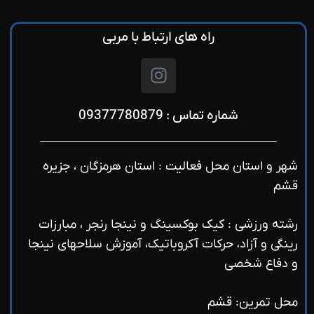
راه های ارتباط با مربی
شماره تماس : 09377780879
شهر و استان محل فعالیت : استان هرمزگان ، جزیره
قشم
رشته ورزشی : کیک بوکسینگ و نینجا رنجر ، مبارزات
رینگی و آزاد، حرکات آکروباتیک، آموزش سلاحهای نینجا
و دفاع شخصی
محل تمرین: قشم